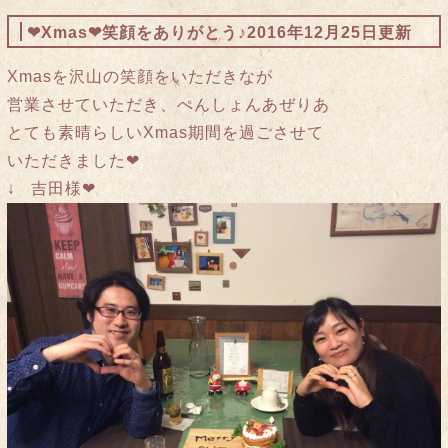
❤︎Xmas❤︎笑顔をありがとう♪
2016年12月25日更新
Xmasを沢山の笑顔をいただきなが
営業させていただき、ぺんしょんあぜりあ
とても素晴らしいXmas期間を過ごさせて
いただきました❤︎
↓ 吉田様❤︎