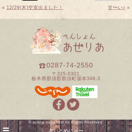
«
12/29(木)空室出ました！
甘〜い♪
»
0287-74-2550
〒325-0301
栃木県那須郡那須町湯本348-3
©
azeria-nasu.com
All Rights Reserved.
さいとめにゅー