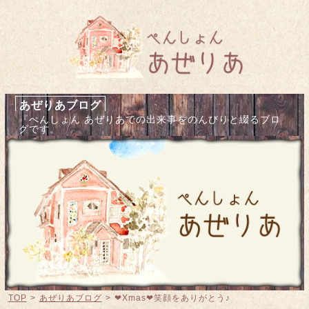
あぜりあブログ
『ぺんしょん あぜりあでの出来事をのんびりと綴るブロ
グです。
TOP
>
あぜりあブログ
>
❤︎Xmas❤︎笑顔をありがとう♪