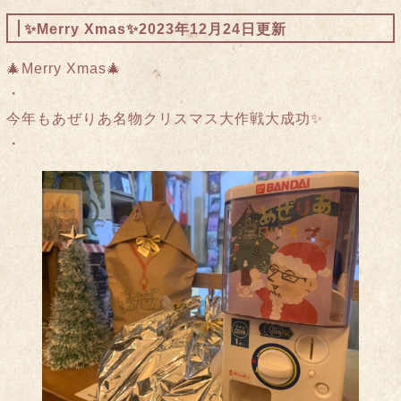
✨Merry Xmas✨
2023年12月24日更新
🎄Merry Xmas🎄
・
今年もあぜりあ名物クリスマス大作戦大成功✨
・