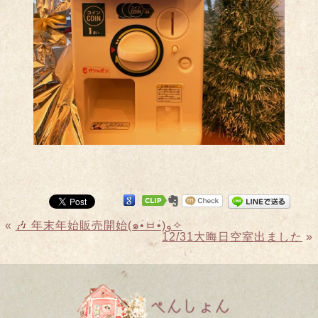
«
🎶 年末年始販売開始(๑•̀ㅂ•́)و✧
12/31大晦日空室出ました
»