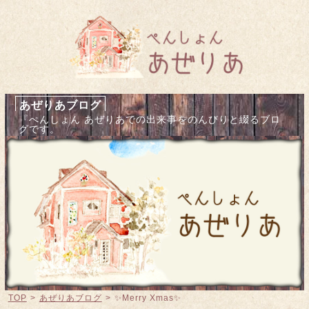
あぜりあブログ
『ぺんしょん あぜりあでの出来事をのんびりと綴るブロ
グです。
TOP
>
あぜりあブログ
>
✨Merry Xmas✨