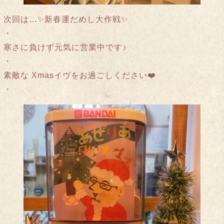
次回は…✨新春運だめし大作戦✨
・
寒さに負けず元気に営業中です♪
・
素敵な Xmasイヴをお過ごしください❤️
・