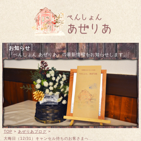
お知らせ
『ぺんしょん あぜりあ』の最新情報をお知らせします。
TOP
>
あぜりあブログ
>
大晦日（12/31）キャンセル待ちのお客さまへ…