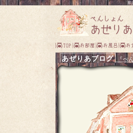
那
TOP
お部屋
お風呂
お
あぜりあブログ
『ぺ