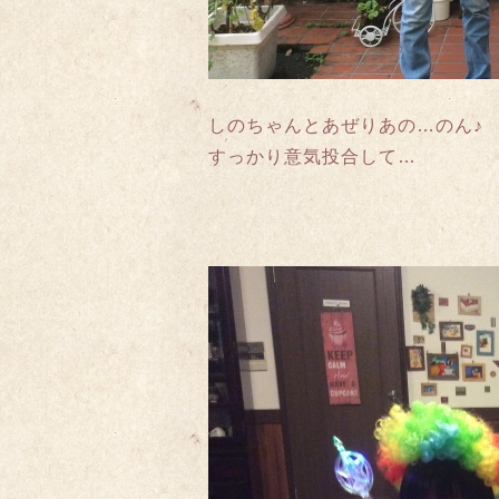
しのちゃんとあぜりあの…のん♪
すっかり意気投合して…