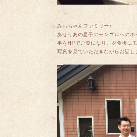
みおちゃんファミリー♪
あぜりあの息子のモンゴルへのホ
事をHPでご覧になり、夕食後に
写真を見ていただきながらお話し