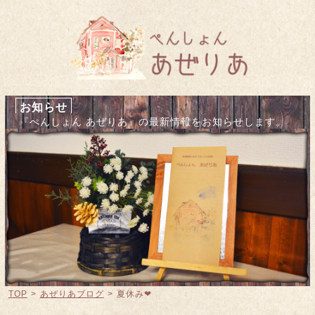
お知らせ
『ぺんしょん あぜりあ』の最新情報をお知らせします。
TOP
>
あぜりあブログ
>
夏休み❤︎