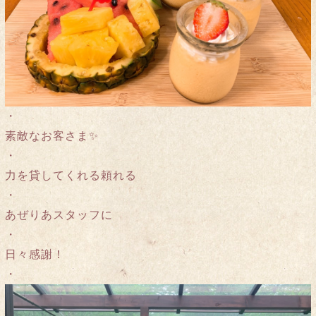
・
素敵なお客さま✨
・
力を貸してくれる頼れる
・
あぜりあスタッフに
・
日々感謝！
・