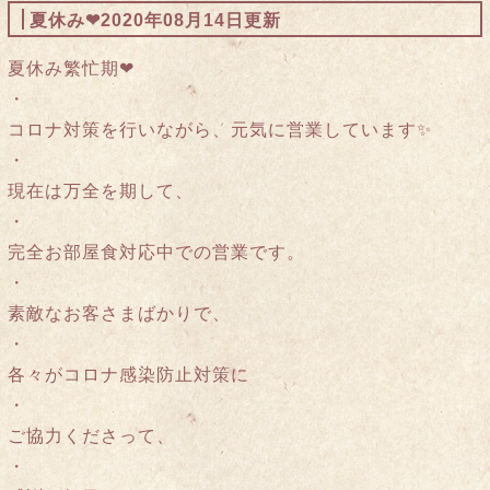
夏休み❤︎
2020年08月14日更新
夏休み繁忙期❤︎
・
コロナ対策を行いながら、元気に営業しています✨
・
現在は万全を期して、
・
完全お部屋食対応中での営業です。
・
素敵なお客さまばかりで、
・
各々がコロナ感染防止対策に
・
ご協力くださって、
・