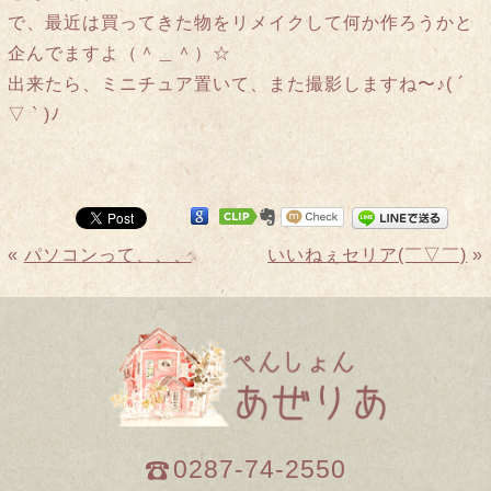
で、最近は買ってきた物をリメイクして何か作ろうかと
企んでますよ（＾＿＾）☆
出来たら、ミニチュア置いて、また撮影しますね〜♪( ´
▽ ` )ﾉ
«
パソコンって、、、
いいねぇセリア(￣▽￣)
»
0287-74-2550