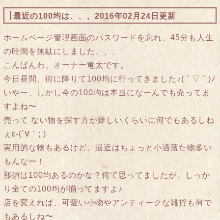
最近の100均は、、、
2016年02月24日更新
ホームページ管理画面のパスワードを忘れ、45分も人生
の時間を無駄にしました、、、
こんばんわ、オーナー竜太です。
今日昼間、街に降りて100均に行ってきました♪( ´ ▽ ` )ﾉ
いやー、しかし今の100均は本当になーんでも売ってま
すよね〜
売って ない物を探す方が難しいくらいに何でもあるしね
ぇε-(´∀｀; )
実用的な物もあるけど、最近はちょっと小洒落た物多い
もんなー！
那須は100均あるのかな？何て思ってましたが、しっか
り全ての100均が揃ってますよ♪
店を変えれば、可愛い小物やアンティークな雑貨も何で
もあるしね〜