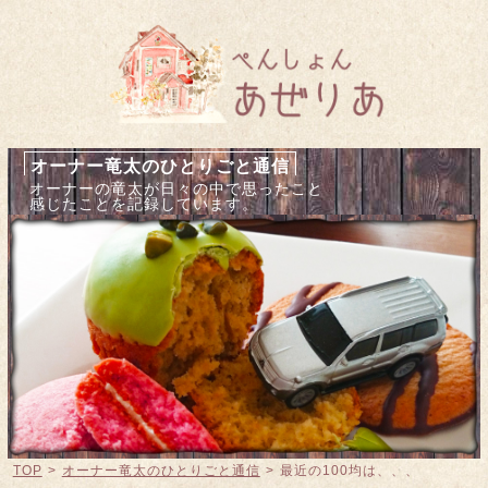
オーナー竜太のひとりごと通信
オーナーの竜太が日々の中で思ったこと
感じたことを記録しています。
TOP
>
オーナー竜太のひとりごと通信
>
最近の100均は、、、